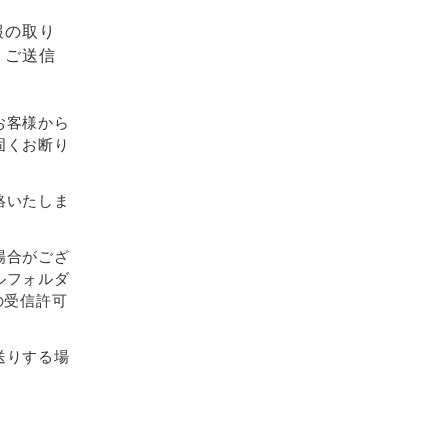
報の取り
、ご送信
お客様から
固くお断り
絡いたしま
場合がござ
ルフォルダ
らの受信許可
送りする場