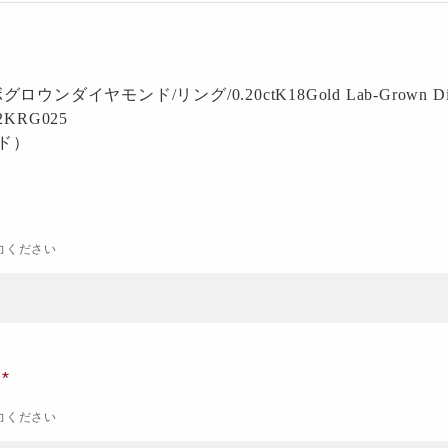
ラボグロウンダイヤモンド/リング/0.20ct
K18Gold Lab-Grown D
02KRG025
ド）
力ください
ナ
力ください