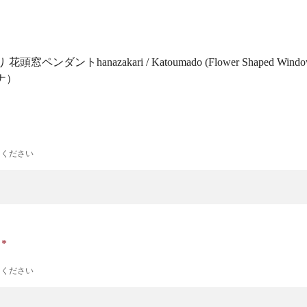
り 花頭窓ペンダント
hanazakari / Katoumado (Flower Shaped Windo
ナ）
力ください
ナ
力ください