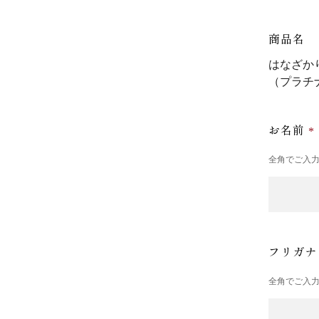
商品名
はなざか
（プラチ
お名前
全角でご入
フリガ
全角でご入