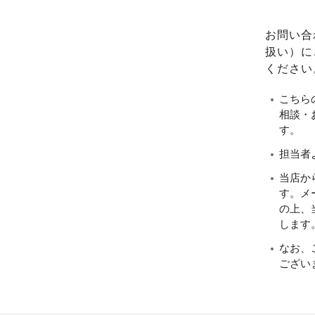
お問い合
扱い）に
ください
こちら
相談・
す。
担当者
当店か
す。メ
の上、当
します
なお、
ござい