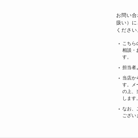
お問い合
扱い）に
ください
こちら
相談・
す。
担当者
当店か
す。メ
の上、当
します
なお、
ござい