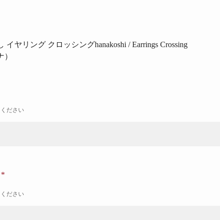
し イヤリング クロッシング
hanakoshi / Earrings Crossing
ナ）
力ください
ナ
力ください