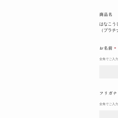
商品名
はなこう
（プラチ
お名前
全角でご入
フリガ
全角でご入