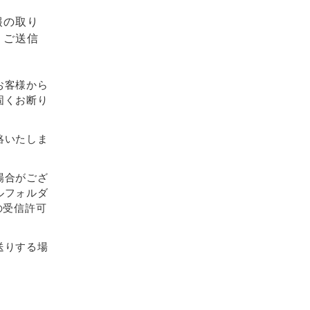
報の取り
、ご送信
お客様から
固くお断り
絡いたしま
場合がござ
ルフォルダ
らの受信許可
送りする場