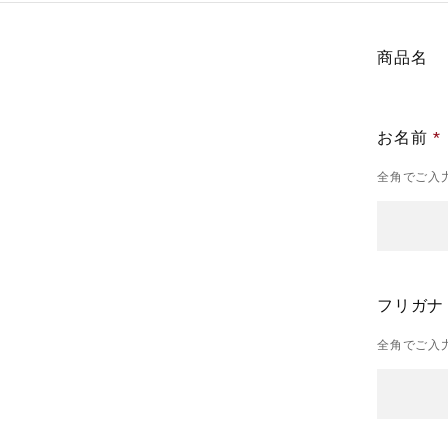
商品名
お名前
全角でご入
フリガ
全角でご入