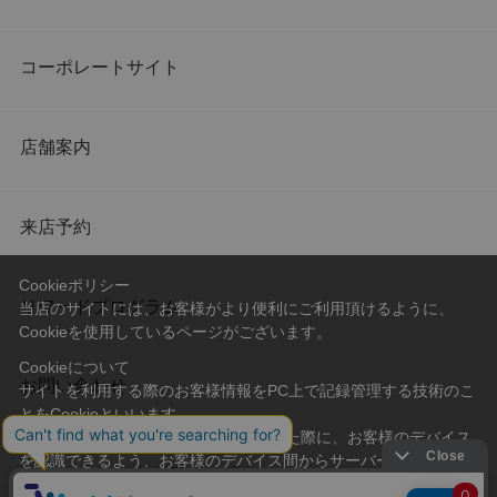
コーポレートサイト
店舗案内
来店予約
Cookieポリシー
リワードプログラム
当店のサイトには、お客様がより便利にご利用頂けるように、
Cookieを使用しているページがございます。
Cookieについて
お問い合わせ
サイトを利用する際のお客様情報をPC上で記録管理する技術のこ
とをCookieといいます。
Cookieはお客様がサイトを再訪問された際に、お客様のデバイス
を認識できるよう、お客様のデバイス間からサーバーへ送り返さ
会社概要
プライバシーポリシー
れます。