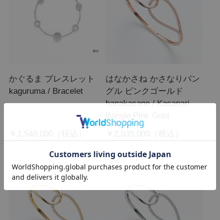
かぐるま ブレスレット
はなかさね かさなりバン
kaguruma / Bracelet
グル ピンクゴールド
hanakasane / Kasanari
Bangle Pink Gold
￥1,540,000
￥2,035,000