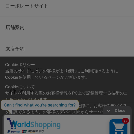
コーポレートサイト
店舗案内
来店予約
Cookieポリシー
リワードプログラム
当店のサイトには、お客様がより便利にご利用頂けるように、
Cookieを使用しているページがございます。
Cookieについて
お問い合わせ
サイトを利用する際のお客様情報をPC上で記録管理する技術のこ
とをCookieといいます。
Cookieはお客様がサイトを再訪問された際に、お客様のデバイス
を認識できるよう、お客様のデバイス間からサーバーへ送り返さ
会社概要
プライバシーポリシー
れます。
なお、Cookieに保存されている情報のみで、お客様個人を特定す
利用規約
特定商取引法に基づく表記
ることはできません。