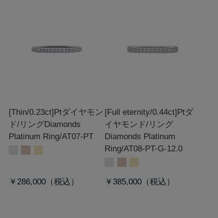
[Thin/0.23ct]Ptダイヤモン
[Full eternity/0.44ct]Ptダ
ド/リング
Diamonds
イヤモンド/リング
Platinum Ring/AT07-PT
Diamonds Platinum
Ring/AT08-PT-G-12.0
￥286,000
￥385,000