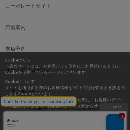
コーポレートサイト
店舗案内
来店予約
Cookieポリシー
当店のサイトには、お客様がより便利にご利用頂けるように、
リワードプログラム
Cookieを使用しているページがございます。
Cookieについて
サイトを利用する際のお客様情報をPC上で記録管理する技術の
お問い合わせ
ことをCookieといいます。
Cookieはお客様がサイトを再訪問された際に、お客様のデバイ
スを認識できるよう、お客様のデバイス間からサーバーへ送り
会社概要
プライバシーポリシー
返されます。
なお、Cookieに保存されている情報のみで、お客様個人を特定
利用規約
特定商取引法に基づく表記
することはできません。