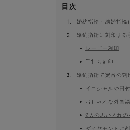
目次
1.
婚約指輪・結婚指輪
2.
婚約指輪に刻印する
レーザー刻印
手打ち刻印
3.
婚約指輪で定番の刻
イニシャルや日
おしゃれな外国
2人の思い入れの
ダイヤモンドに