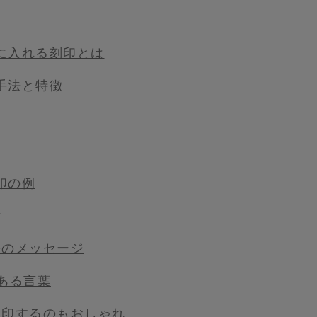
に入れる刻印とは
手法と特徴
印の例
付
語のメッセージ
ある言葉
刻印するのもおしゃれ