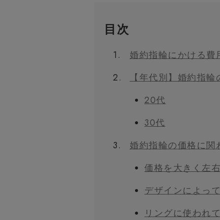
目次
1.
婚約指輪にかける費
2.
【年代別】婚約指輪
20代
30代
3.
婚約指輪の価格に関
価格を大きく左
デザインによっ
リングに使われ