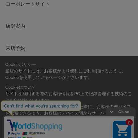
コーポレートサイト
店舗案内
来店予約
Cookieポリシー
リワードプログラム
当店のサイトには、お客様がより便利にご利用頂けるように、
Cookieを使用しているページがございます。
Cookieについて
お問い合わせ
サイトを利用する際のお客様情報をPC上で記録管理する技術のこ
とをCookieといいます。
Cookieはお客様がサイトを再訪問された際に、お客様のデバイス
を認識できるよう、お客様のデバイス間からサーバーへ送り返さ
会社概要
プライバシーポリシー
れます。
なお、Cookieに保存されている情報のみで、お客様個人を特定す
利用規約
特定商取引法に基づく表記
ることはできません。