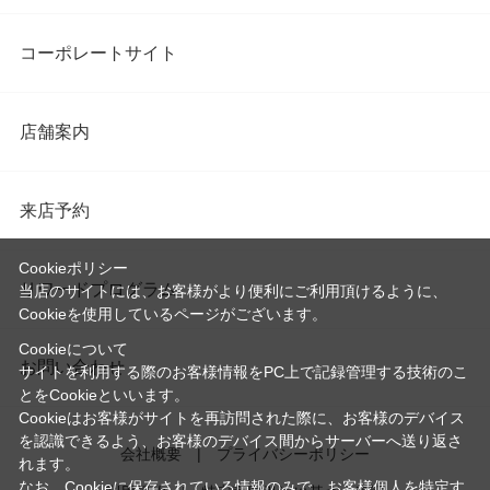
コーポレートサイト
店舗案内
来店予約
Cookieポリシー
リワードプログラム
当店のサイトには、お客様がより便利にご利用頂けるように、
Cookieを使用しているページがございます。
Cookieについて
お問い合わせ
サイトを利用する際のお客様情報をPC上で記録管理する技術のこ
とをCookieといいます。
Cookieはお客様がサイトを再訪問された際に、お客様のデバイス
を認識できるよう、お客様のデバイス間からサーバーへ送り返さ
会社概要
プライバシーポリシー
れます。
なお、Cookieに保存されている情報のみで、お客様個人を特定す