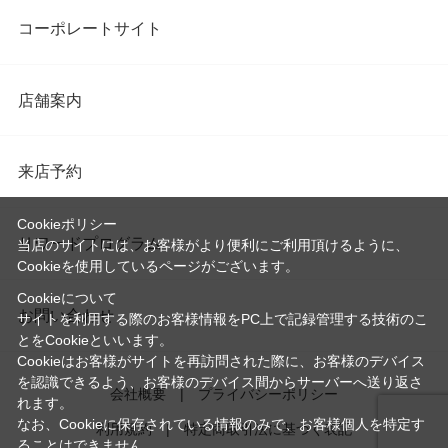
コーポレートサイト
店舗案内
来店予約
Cookieポリシー
リワードプログラム
当店のサイトには、お客様がより便利にご利用頂けるように、
Cookieを使用しているページがございます。
Cookieについて
お問い合わせ
サイトを利用する際のお客様情報をPC上で記録管理する技術のこ
とをCookieといいます。
Cookieはお客様がサイトを再訪問された際に、お客様のデバイス
を認識できるよう、お客様のデバイス間からサーバーへ送り返さ
会社概要
プライバシーポリシー
れます。
なお、Cookieに保存されている情報のみで、お客様個人を特定す
利用規約
特定商取引法に基づく表記
ることはできません。