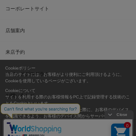
コーポレートサイト
店舗案内
来店予約
Cookieポリシー
リワードプログラム
当店のサイトには、お客様がより便利にご利用頂けるように、
Cookieを使用しているページがございます。
Cookieについて
お問い合わせ
サイトを利用する際のお客様情報をPC上で記録管理する技術のこ
とをCookieといいます。
Cookieはお客様がサイトを再訪問された際に、お客様のデバイス
を認識できるよう、お客様のデバイス間からサーバーへ送り返さ
会社概要
プライバシーポリシー
れます。
なお、Cookieに保存されている情報のみで、お客様個人を特定す
利用規約
特定商取引法に基づく表記
ることはできません。