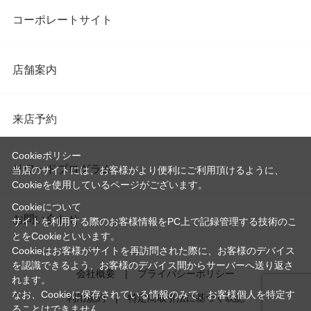
コーポレートサイト
店舗案内
来店予約
Cookieポリシー
リワードプログラム
当店のサイトには、お客様がより便利にご利用頂けるように、
Cookieを使用しているページがございます。
Cookieについて
お問い合わせ
サイトを利用する際のお客様情報をPC上で記録管理する技術のこ
とをCookieといいます。
Cookieはお客様がサイトを再訪問された際に、お客様のデバイス
を認識できるよう、お客様のデバイス間からサーバーへ送り返さ
会社概要
プライバシーポリシー
れます。
なお、Cookieに保存されている情報のみで、お客様個人を特定す
利用規約
特定商取引法に基づく表記
ることはできません。