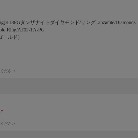
 Prong]K18PGタンザナイトダイヤモンド/リング
Tanzanite/Diamonds
old Ring/AT02-TA-PG
ゴールド）
力ください
ナ
力ください