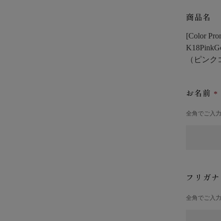
商品名
[Color
K18PinkG
（ピンク
お名前
全角でご入
フリガ
全角でご入