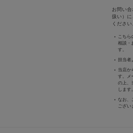
お問い合
扱い）に
ください
こちら
相談・
す。
担当者
当店か
す。メ
の上、当
します
なお、
ござい