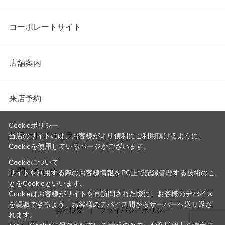
コーポレートサイト
店舗案内
来店予約
Cookieポリシー
リワードプログラム
当店のサイトには、お客様がより便利にご利用頂けるように、
Cookieを使用しているページがございます。
Cookieについて
お問い合わせ
サイトを利用する際のお客様情報をPC上で記録管理する技術のこ
とをCookieといいます。
Cookieはお客様がサイトを再訪問された際に、お客様のデバイス
を認識できるよう、お客様のデバイス間からサーバーへ送り返さ
会社概要
プライバシーポリシー
れます。