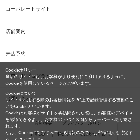
コーポレートサイト
店舗案内
来店予約
Cookieポリシー
リワードプログラム
当店のサイトには、お客様がより便利にご利用頂けるように、
Cookieを使用しているページがございます。
Cookieについて
お問い合わせ
サイトを利用する際のお客様情報をPC上で記録管理する技術のこ
とをCookieといいます。
Cookieはお客様がサイトを再訪問された際に、お客様のデバイス
を認識できるよう、お客様のデバイス間からサーバーへ送り返さ
会社概要
プライバシーポリシー
れます。
なお、Cookieに保存されている情報のみで、お客様個人を特定す
利用規約
特定商取引法に基づく表記
ることはできません。