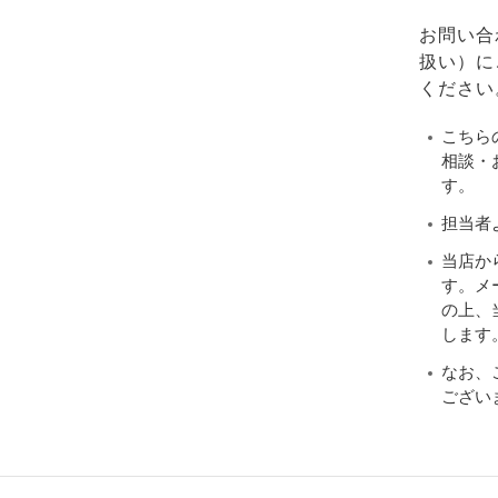
お問い合
扱い）に
ください
こちら
相談・
す。
担当者
当店か
す。メ
の上、当
します
なお、
ござい