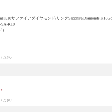
 Prong]K18サファイアダイヤモンド/リング
Sapphire/Diamonds K18Go
2-SA-K18
ド）
力ください
ナ
力ください