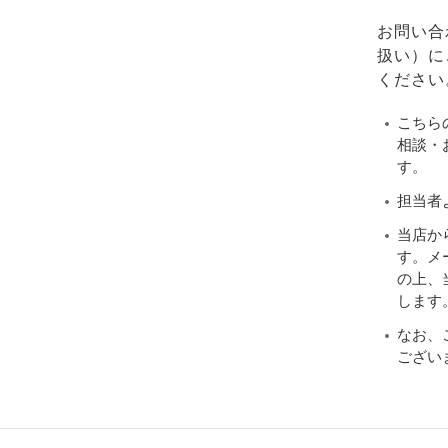
お問い合
扱い）に
ください
こちら
相談・
す。
担当者
当店か
す。メ
の上、当
します
なお、
ござい