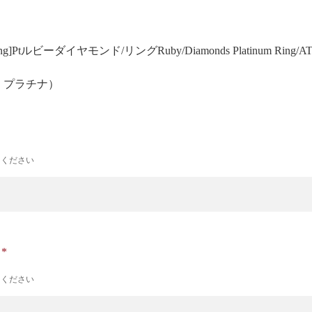
 Prong]Ptルビーダイヤモンド/リング
Ruby/Diamonds Platinum Ring/A
号 プラチナ）
力ください
ナ
力ください