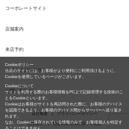
コーポレートサイト
店舗案内
来店予約
Cookieポリシー
リワードプログラム
当店のサイトには、お客様がより便利にご利用頂けるように、
Cookieを使用しているページがございます。
Cookieについて
お問い合わせ
サイトを利用する際のお客様情報をPC上で記録管理する技術のこ
とをCookieといいます。
Cookieはお客様がサイトを再訪問された際に、お客様のデバイス
を認識できるよう、お客様のデバイス間からサーバーへ送り返さ
会社概要
プライバシーポリシー
れます。
なお、Cookieに保存されている情報のみで、お客様個人を特定す
利用規約
特定商取引法に基づく表記
ることはできません。