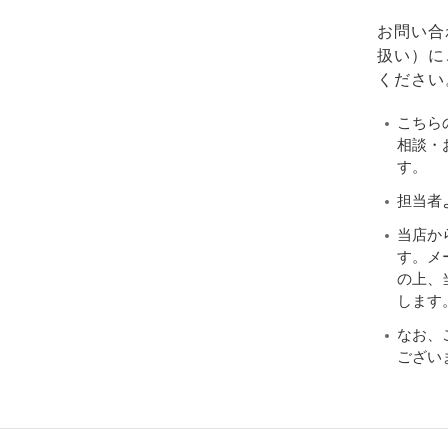
お問い合
扱い）に
ください
こちら
相談・
す。
担当者
当店か
す。メ
の上、当
します
なお、
ござい