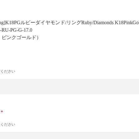
 Prong]K18PGルビーダイヤモンド/リング
Ruby/Diamonds K18PinkGo
2-RU-PG-G-17.0
号 ピンクゴールド）
力ください
ナ
力ください