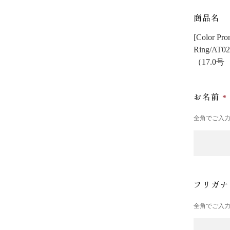
商品名
[Color
Ring/AT0
（17.0
お名前
全角でご入
フリガ
全角でご入