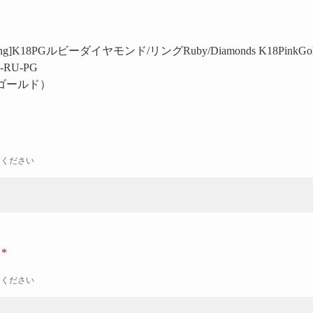
 Prong]K18PGルビーダイヤモンド/リング
Ruby/Diamonds K18PinkGo
2-RU-PG
ゴールド）
力ください
ナ
力ください