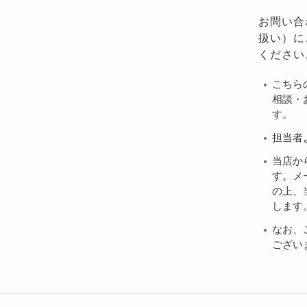
お問い合
扱い）に
ください
こちら
相談・
す。
担当者
当店か
す。メ
の上、当
します
なお、
ござい