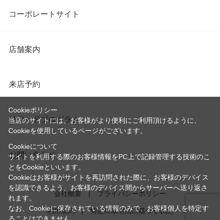
コーポレートサイト
店舗案内
来店予約
Cookieポリシー
リワードプログラム
当店のサイトには、お客様がより便利にご利用頂けるように、
Cookieを使用しているページがございます。
Cookieについて
お問い合わせ
サイトを利用する際のお客様情報をPC上で記録管理する技術のこ
とをCookieといいます。
Cookieはお客様がサイトを再訪問された際に、お客様のデバイス
を認識できるよう、お客様のデバイス間からサーバーへ送り返さ
会社概要
プライバシーポリシー
れます。
なお、Cookieに保存されている情報のみで、お客様個人を特定す
利用規約
特定商取引法に基づく表記
ることはできません。