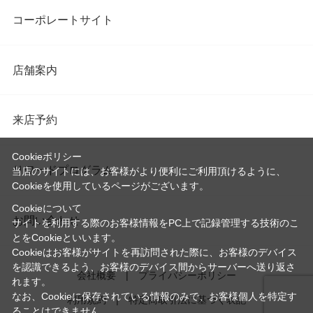
コーポレートサイト
店舗案内
来店予約
Cookieポリシー
リワードプログラム
当店のサイトには、お客様がより便利にご利用頂けるように、
Cookieを使用しているページがございます。
Cookieについて
お問い合わせ
サイトを利用する際のお客様情報をPC上で記録管理する技術のこ
とをCookieといいます。
Cookieはお客様がサイトを再訪問された際に、お客様のデバイス
を認識できるよう、お客様のデバイス間からサーバーへ送り返さ
会社概要
プライバシーポリシー
れます。
なお、Cookieに保存されている情報のみで、お客様個人を特定す
利用規約
特定商取引法に基づく表記
ることはできません。