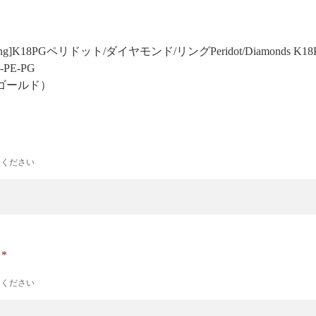
 Prong]K18PGペリドット/ダイヤモンド/リング
Peridot/Diamonds K18
2-PE-PG
ゴールド）
力ください
ナ
力ください