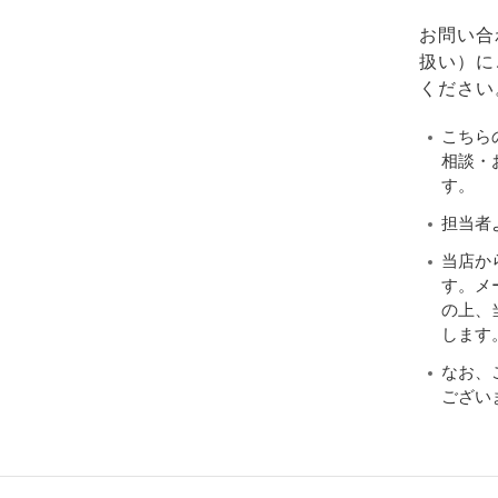
お問い合
扱い）に
ください
こちら
相談・
す。
担当者
当店か
す。メ
の上、当
します
なお、
ござい