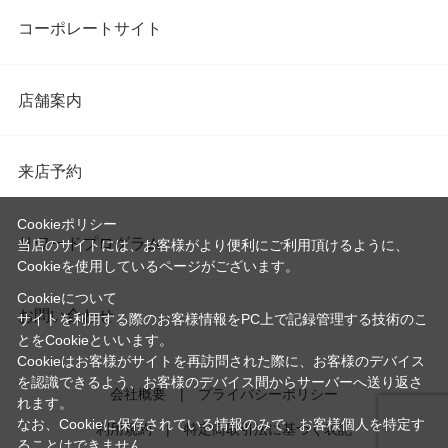
コーポレートサイト
店舗案内
来店予約
Cookieポリシー
リワードプログラム
当店のサイトには、お客様がより便利にご利用頂けるように、
Cookieを使用しているページがございます。
Cookieについて
お問い合わせ
サイトを利用する際のお客様情報をPC上で記録管理する技術のこ
とをCookieといいます。
Cookieはお客様がサイトを再訪問された際に、お客様のデバイス
を認識できるよう、お客様のデバイス間からサーバーへ送り返さ
会社概要
プライバシーポリシー
れます。
なお、Cookieに保存されている情報のみで、お客様個人を特定す
利用規約
特定商取引法に基づく表記
ることはできません。