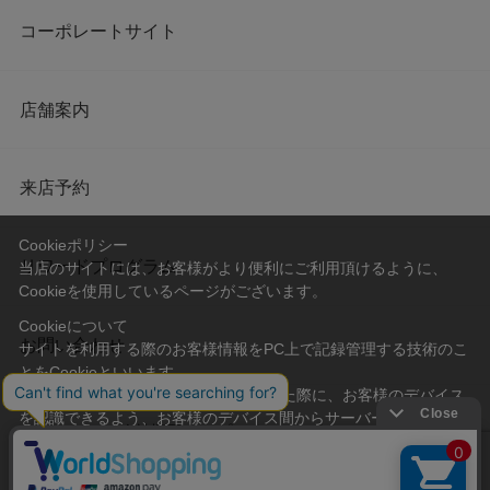
コーポレートサイト
店舗案内
来店予約
Cookieポリシー
リワードプログラム
当店のサイトには、お客様がより便利にご利用頂けるように、
Cookieを使用しているページがございます。
Cookieについて
お問い合わせ
サイトを利用する際のお客様情報をPC上で記録管理する技術のこ
とをCookieといいます。
Cookieはお客様がサイトを再訪問された際に、お客様のデバイス
を認識できるよう、お客様のデバイス間からサーバーへ送り返さ
会社概要
プライバシーポリシー
れます。
なお、Cookieに保存されている情報のみで、お客様個人を特定す
利用規約
特定商取引法に基づく表記
ることはできません。