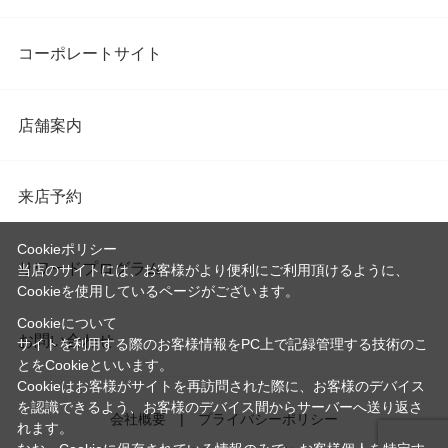
コーポレートサイト
店舗案内
来店予約
Cookieポリシー
リワードプログラム
当店のサイトには、お客様がより便利にご利用頂けるように、
Cookieを使用しているページがございます。
Cookieについて
お問い合わせ
サイトを利用する際のお客様情報をPC上で記録管理する技術のこ
とをCookieといいます。
Cookieはお客様がサイトを再訪問された際に、お客様のデバイス
を認識できるよう、お客様のデバイス間からサーバーへ送り返さ
会社概要
プライバシーポリシー
れます。