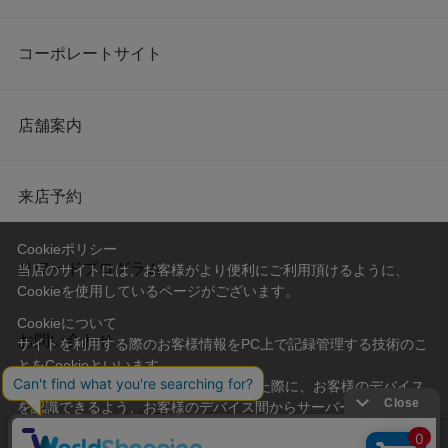
コーポレートサイト
店舗案内
来店予約
Cookieポリシー
リワードプログラム
当店のサイトには、お客様がより便利にご利用頂けるように、
Cookieを使用しているページがございます。
Cookieについて
お問い合わせ
サイトを利用する際のお客様情報をPC上で記録管理する技術のこ
とをCookieといいます。
Cookieはお客様がサイトを再訪問された際に、お客様のデバイス
を認識できるよう、お客様のデバイス間からサーバーへ送り返さ
会社概要
プライバシーポリシー
れます。