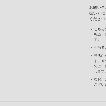
お問い合
扱い）に
ください
こちら
相談・
す。
担当者
当店か
す。メ
の上、当
します
なお、
ござい