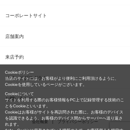
コーポレートサイト
店舗案内
来店予約
Cookieポリシー
リワードプログラム
当店のサイトには、お客様がより便利にご利用頂けるように、
Cookieを使用しているページがございます。
Cookieについて
お問い合わせ
サイトを利用する際のお客様情報をPC上で記録管理する技術のこ
とをCookieといいます。
Cookieはお客様がサイトを再訪問された際に、お客様のデバイス
を認識できるよう、お客様のデバイス間からサーバーへ送り返さ
会社概要
プライバシーポリシー
れます。