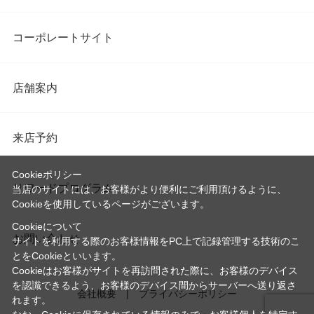
コーポレートサイト
店舗案内
来店予約
Cookieポリシー
リワードプログラム
当店のサイトには、お客様がより便利にご利用頂けるように、
Cookieを使用しているページがございます。
Cookieについて
お問い合わせ
サイトを利用する際のお客様情報をPC上で記録管理する技術のこ
とをCookieといいます。
Cookieはお客様がサイトを再訪問された際に、お客様のデバイス
を認識できるよう、お客様のデバイス間からサーバーへ送り返さ
会社概要
プライバシーポリシー
れます。