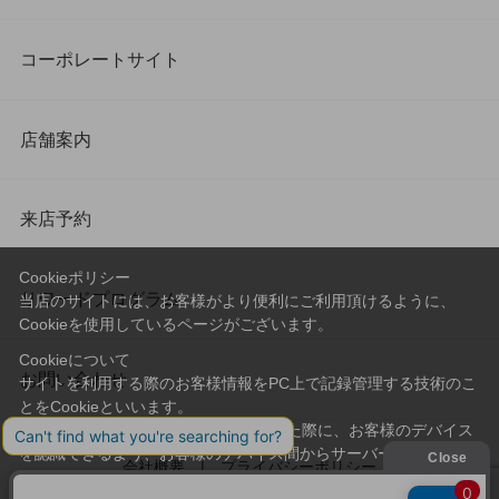
コーポレートサイト
店舗案内
来店予約
Cookieポリシー
リワードプログラム
当店のサイトには、お客様がより便利にご利用頂けるように、
Cookieを使用しているページがございます。
Cookieについて
お問い合わせ
サイトを利用する際のお客様情報をPC上で記録管理する技術のこ
とをCookieといいます。
Cookieはお客様がサイトを再訪問された際に、お客様のデバイス
を認識できるよう、お客様のデバイス間からサーバーへ送り返さ
会社概要
プライバシーポリシー
れます。