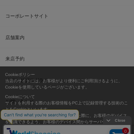
コーポレートサイト
店舗案内
来店予約
Cookieポリシー
リワードプログラム
当店のサイトには、お客様がより便利にご利用頂けるように、
Cookieを使用しているページがございます。
Cookieについて
お問い合わせ
サイトを利用する際のお客様情報をPC上で記録管理する技術のこ
とをCookieといいます。
Cookieはお客様がサイトを再訪問された際に、お客様のデバイス
を認識できるよう、お客様のデバイス間からサーバーへ送り返さ
会社概要
プライバシーポリシー
れます。