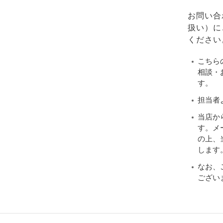
お問い合
扱い）に
ください
こちら
相談・
す。
担当者
当店か
す。メ
の上、当
します
なお、
ござい