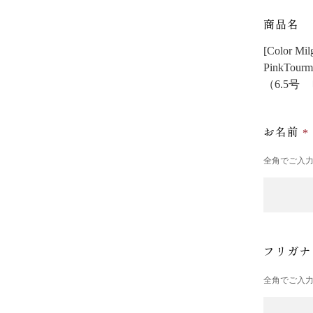
商品名
[Color
PinkTourm
（6.5号
お名前
全角でご入
フリガ
全角でご入