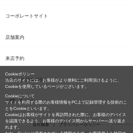
コーポレートサイト
店舗案内
来店予約
Cookieポリシー
リワードプログラム
当店のサイトには、お客様がより便利にご利用頂けるように、
Cookieを使用しているページがございます。
Cookieについて
お問い合わせ
サイトを利用する際のお客様情報をPC上で記録管理する技術のこ
とをCookieといいます。
Cookieはお客様がサイトを再訪問された際に、お客様のデバイス
を認識できるよう、お客様のデバイス間からサーバーへ送り返さ
会社概要
プライバシーポリシー
れます。