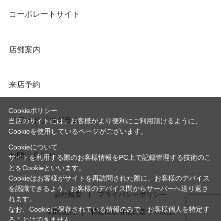
コーポレートサイト
店舗案内
来店予約
Cookieポリシー
リワードプログラム
当店のサイトには、お客様がより便利にご利用頂けるように、
Cookieを使用しているページがございます。
Cookieについて
お問い合わせ
サイトを利用する際のお客様情報をPC上で記録管理する技術のこ
とをCookieといいます。
Cookieはお客様がサイトを再訪問された際に、お客様のデバイス
を認識できるよう、お客様のデバイス間からサーバーへ送り返さ
会社概要
プライバシーポリシー
れます。
なお、Cookieに保存されている情報のみで、お客様個人を特定す
利用規約
特定商取引法に基づく表記
ることはできません。