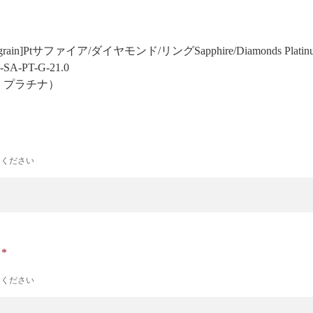
 Milgrain]Ptサファイア/ダイヤモンド/リング
Sapphire/Diamonds Plati
-SA-PT-G-21.0
号 プラチナ）
力ください
ナ
力ください