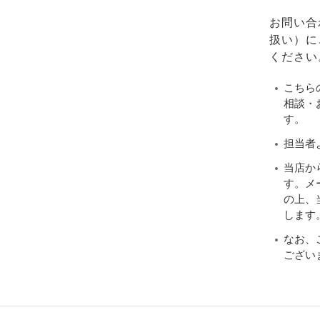
お問い合
扱い）に
ください
こちら
相談・
す。
担当者
当店か
す。メ
の上、当
します
なお、
ござい