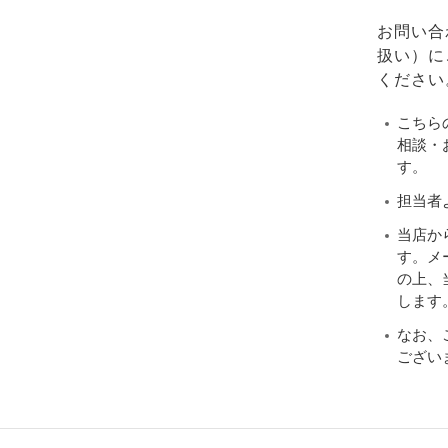
お問い合
扱い）に
ください
こちら
相談・
す。
担当者
当店か
す。メ
の上、当
します
なお、
ござい