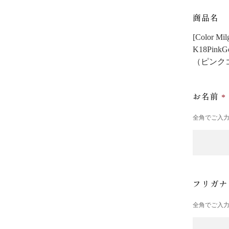
商品名
[Color
K18PinkG
（ピンク
お名前
全角でご入
フリガ
全角でご入