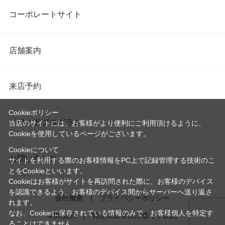
コーポレートサイト
店舗案内
来店予約
Cookieポリシー
リワードプログラム
当店のサイトには、お客様がより便利にご利用頂けるように、
Cookieを使用しているページがございます。
Cookieについて
お問い合わせ
サイトを利用する際のお客様情報をPC上で記録管理する技術のこ
とをCookieといいます。
Cookieはお客様がサイトを再訪問された際に、お客様のデバイス
を認識できるよう、お客様のデバイス間からサーバーへ送り返さ
会社概要
プライバシーポリシー
れます。
なお、Cookieに保存されている情報のみで、お客様個人を特定す
利用規約
特定商取引法に基づく表記
ることはできません。