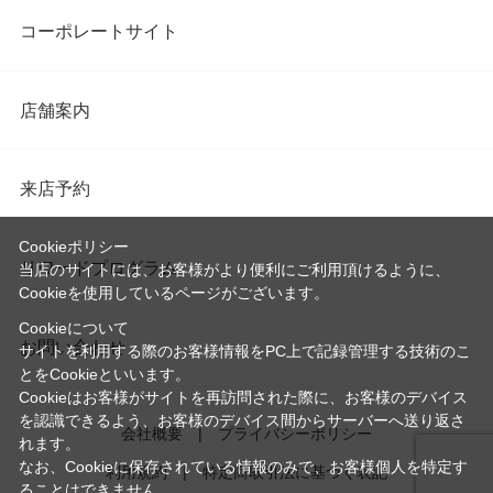
コーポレートサイト
店舗案内
来店予約
Cookieポリシー
リワードプログラム
当店のサイトには、お客様がより便利にご利用頂けるように、
Cookieを使用しているページがございます。
Cookieについて
お問い合わせ
サイトを利用する際のお客様情報をPC上で記録管理する技術のこ
とをCookieといいます。
Cookieはお客様がサイトを再訪問された際に、お客様のデバイス
を認識できるよう、お客様のデバイス間からサーバーへ送り返さ
会社概要
プライバシーポリシー
れます。
なお、Cookieに保存されている情報のみで、お客様個人を特定す
利用規約
特定商取引法に基づく表記
ることはできません。