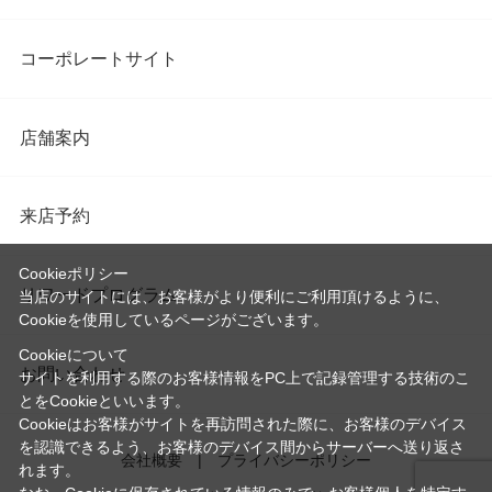
コーポレートサイト
店舗案内
来店予約
Cookieポリシー
リワードプログラム
当店のサイトには、お客様がより便利にご利用頂けるように、
Cookieを使用しているページがございます。
Cookieについて
お問い合わせ
サイトを利用する際のお客様情報をPC上で記録管理する技術のこ
とをCookieといいます。
Cookieはお客様がサイトを再訪問された際に、お客様のデバイス
を認識できるよう、お客様のデバイス間からサーバーへ送り返さ
会社概要
プライバシーポリシー
れます。