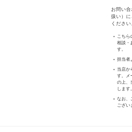
お問い合
扱い）に
ください
こちら
相談・
す。
担当者
当店か
す。メ
の上、当
します
なお、
ござい