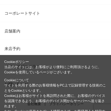
コーポレートサイト
店舗案内
来店予約
Cookieポリシー
リワードプログラム
当店のサイトには、お客様がより便利にご利用頂けるように、
Cookieを使用しているページがございます。
Cookieについて
お問い合わせ
サイトを利用する際のお客様情報をPC上で記録管理する技術のこ
とをCookieといいます。
Cookieはお客様がサイトを再訪問された際に、お客様のデバイス
を認識できるよう、お客様のデバイス間からサーバーへ送り返さ
会社概要
プライバシーポリシー
れます。