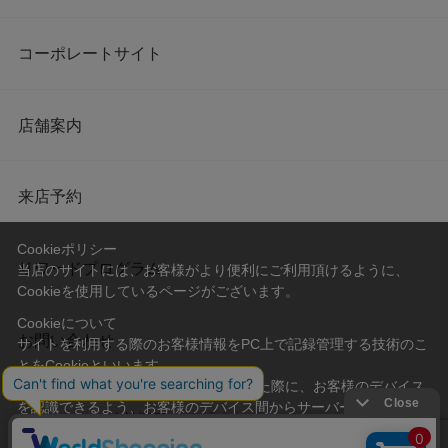
コーポレートサイト
店舗案内
来店予約
Cookieポリシー
リワードプログラム
当店のサイトには、お客様がより便利にご利用頂けるように、
Cookieを使用しているページがございます。
Cookieについて
お問い合わせ
サイトを利用する際のお客様情報をPC上で記録管理する技術のこ
とをCookieといいます。
Cookieはお客様がサイトを再訪問された際に、お客様のデバイス
を認識できるよう、お客様のデバイス間からサーバーへ送り返さ
会社概要
プライバシーポリシー
れます。