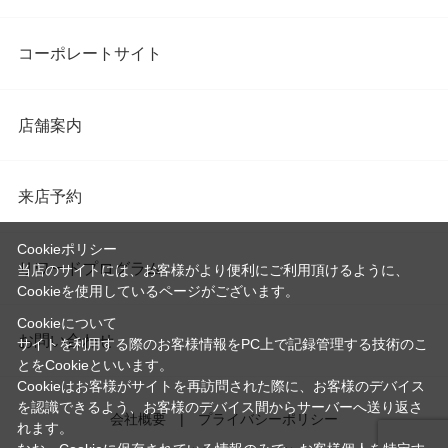
コーポレートサイト
店舗案内
来店予約
Cookieポリシー
リワードプログラム
当店のサイトには、お客様がより便利にご利用頂けるように、
Cookieを使用しているページがございます。
Cookieについて
お問い合わせ
サイトを利用する際のお客様情報をPC上で記録管理する技術のこ
とをCookieといいます。
Cookieはお客様がサイトを再訪問された際に、お客様のデバイス
を認識できるよう、お客様のデバイス間からサーバーへ送り返さ
会社概要
プライバシーポリシー
れます。