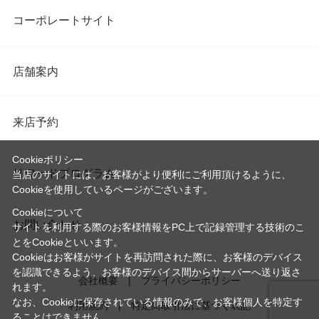
コーポレートサイト
店舗案内
来店予約
Cookieポリシー
リワードプログラム
当店のサイトには、お客様がより便利にご利用頂けるように、
Cookieを使用しているページがございます。
Cookieについて
お問い合わせ
サイトを利用する際のお客様情報をPC上で記録管理する技術のこ
とをCookieといいます。
Cookieはお客様がサイトを再訪問された際に、お客様のデバイス
を認識できるよう、お客様のデバイス間からサーバーへ送り返さ
会社概要
プライバシーポリシー
れます。
なお、Cookieに保存されている情報のみで、お客様個人を特定す
利用規約
特定商取引法に基づく表記
ることはできません。