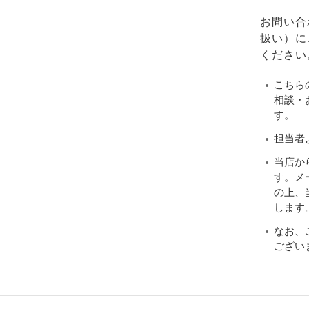
お問い合
扱い）に
ください
こちら
相談・
す。
担当者
当店か
す。メ
の上、当
します
なお、
ござい