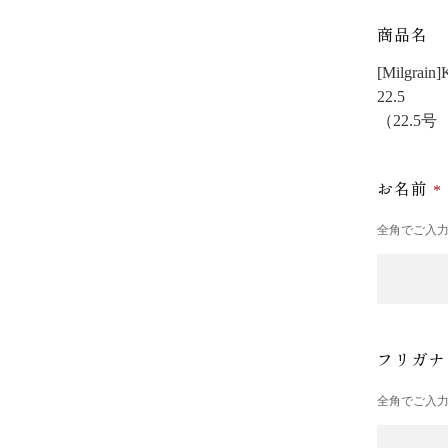
商品名
[Milgr
22.5
（22.5
お名前
全角でご入
フリガ
全角でご入