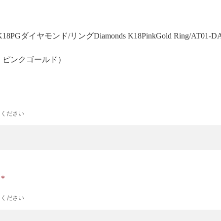
ain]K18PGダイヤモンド/リング
Diamonds K18PinkGold Ring/AT01-D
号 ピンクゴールド）
力ください
ナ
力ください