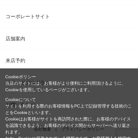
コーポレートサイト
店舗案内
来店予約
Cookieポリシー
リワードプログラム
当店のサイトには、お客様がより便利にご利用頂けるように、
Cookieを使用しているページがございます。
Cookieについて
お問い合わせ
サイトを利用する際のお客様情報をPC上で記録管理する技術のこ
とをCookieといいます。
Cookieはお客様がサイトを再訪問された際に、お客様のデバイス
を認識できるよう、お客様のデバイス間からサーバーへ送り返さ
会社概要
プライバシーポリシー
れます。