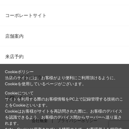
コーポレートサイト
店舗案内
来店予約
Cookieポリシー
リワードプログラム
当店のサイトには、お客様がより便利にご利用頂けるように、
Cookieを使用しているページがございます。
Cookieについて
お問い合わせ
サイトを利用する際のお客様情報をPC上で記録管理する技術のこ
とをCookieといいます。
Cookieはお客様がサイトを再訪問された際に、お客様のデバイス
を認識できるよう、お客様のデバイス間からサーバーへ送り返さ
会社概要
プライバシーポリシー
れます。